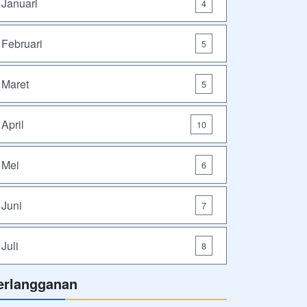
Januari
4
Februari
5
Maret
5
April
10
Mei
6
Juni
7
Juli
8
erlangganan