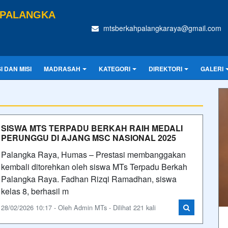
 PALANGKA
mtsberkahpalangkaraya@gmail.com
SI DAN MISI
MADRASAH
KATEGORI
DIREKTORI
GALERI
SISWA MTS TERPADU BERKAH RAIH MEDALI
PERUNGGU DI AJANG MSC NASIONAL 2025
Palangka Raya, Humas – Prestasi membanggakan
kembali ditorehkan oleh siswa MTs Terpadu Berkah
Palangka Raya. Fadhan Rizqi Ramadhan, siswa
kelas 8, berhasil m
28/02/2026 10:17 - Oleh Admin MTs - Dilihat 221 kali