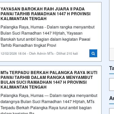
YAYASAN BAROKAH RAIH JUARA II PADA
PAWAI TARHIB RAMADHAN 1447 H PROVINSI
KALIMANTAN TENGAH
Palangka Raya, Humas - Dalam rangka menyambut
Bulan Suci Ramadhan 1447 Hijriah, Yayasan
Barokah turut ambil bagian dalam kegiatan Pawai
Tarhib Ramadhan tingkat Provi
12/02/2026 18:04 - Oleh Admin MTs - Dilihat 210 kali
T
MTs TERPADU BERKAH PALANGKA RAYA IKUTI
PAWAI TARHIB DALAM RANGKA MENYAMBUT
BULAN SUCI RAMADHAN 1447 H PROVINSI
KALIMANTAN TENGAH
Palangka Raya, Humas — Dalam rangka menyambut
A
datangnya Bulan Suci Ramadhan 1447 Hijriah, MTs
Terpadu Berkah Palangka Raya turut ambil bagian
dalam kegiatan Pa