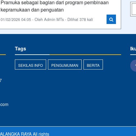
Pramuka sebagai bagian dari program pembinaan
kepramukaan dan penguatan
01/02/2026 04:05 - Oleh Admin MTs - Dilihat 378 kali
Tags
Ik
SEKILAS INFO
PENGUMUMAN
BERITA
7
.com
ALANGKA RAYA
All rights