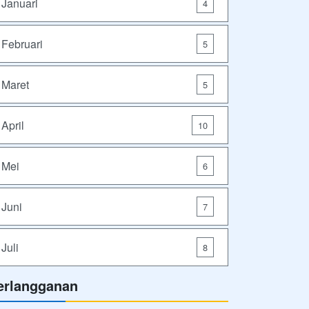
Januari
4
Februari
5
Maret
5
April
10
Mei
6
Juni
7
Juli
8
erlangganan