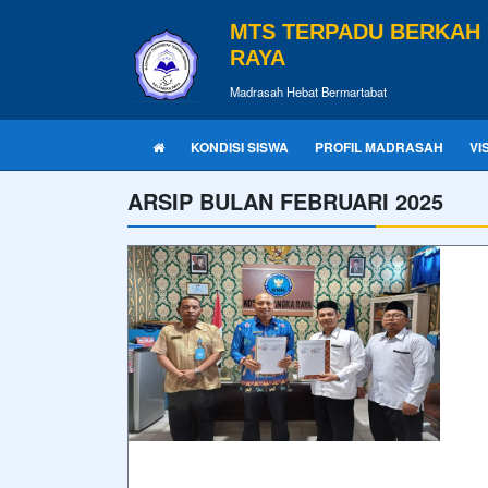
MTS TERPADU BERKAH
RAYA
Madrasah Hebat Bermartabat
KONDISI SISWA
PROFIL MADRASAH
VI
ARSIP BULAN FEBRUARI 2025