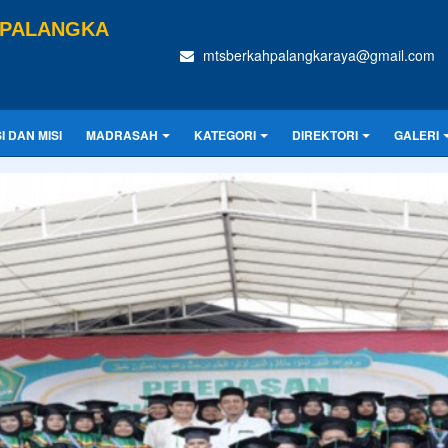
 PALANGKA
mtsberkahpalangkaraya@gmail.com
SI DAN MISI
MADRASAH
KATEGORI
DIREKTORI
GALERI