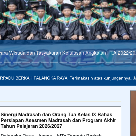
mpertajam kecerdasan, memperkukuh kemauan serta memperhalus pera
ERPADU BERKAH PALANGKA RAYA. Terimakasih atas kunjungannya. Jaz
Sinergi Madrasah dan Orang Tua Kelas IX Bahas
Persiapan Asesmen Madrasah dan Program Akhir
Tahun Pelajaran 2026/2027
Palangka Raya, Humas – MTs Terpadu Berkah