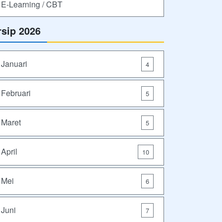
E-Learning / CBT
rsip 2026
Januari
4
Februari
5
Maret
5
April
10
Mei
6
Juni
7