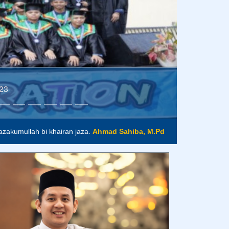
saan"..
- Tan Malaka
akumullah bi khairan jaza.
Ahmad Sahiba, M.Pd