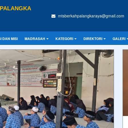
 PALANGKA
mtsberkahpalangkaraya@gmail.com
SI DAN MISI
MADRASAH
KATEGORI
DIREKTORI
GALERI