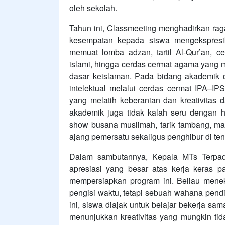
oleh sekolah.
Tahun ini, Classmeeting menghadirkan rag
kesempatan kepada siswa mengekspresi
memuat lomba adzan, tartil Al-Qur’an, cer
islami, hingga cerdas cermat agama yang m
dasar keislaman. Pada bidang akademik
intelektual melalui cerdas cermat IPA–IPS
yang melatih keberanian dan kreativitas 
akademik juga tidak kalah seru dengan had
show busana muslimah, tarik tambang, ma
ajang pemersatu sekaligus penghibur di te
Dalam sambutannya, Kepala MTs Terpa
apresiasi yang besar atas kerja keras pa
mempersiapkan program ini. Beliau men
pengisi waktu, tetapi sebuah wahana pendi
ini, siswa diajak untuk belajar bekerja sa
menunjukkan kreativitas yang mungkin tida