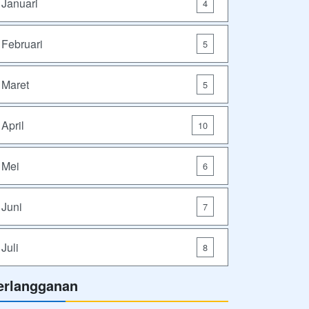
Januari
4
Februari
5
Maret
5
April
10
Mei
6
Juni
7
Juli
8
erlangganan