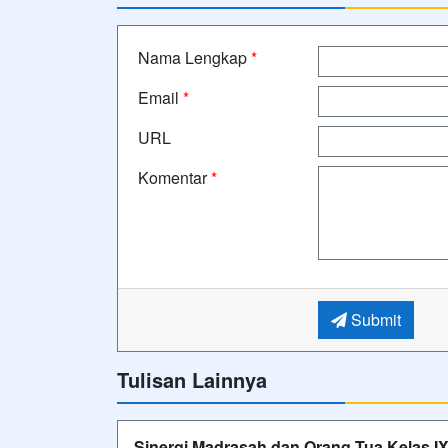
Nama Lengkap
*
Email
*
URL
Komentar
*
Submit
Tulisan Lainnya
Sinergi Madrasah dan Orang Tua Kelas 