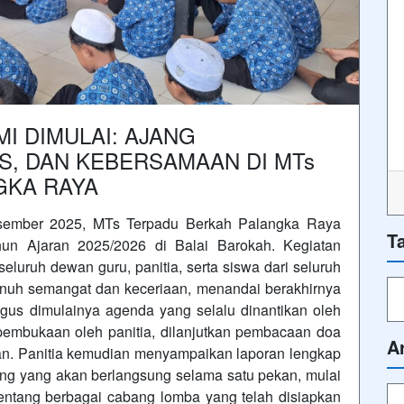
I DIMULAI: AJANG
AS, DAN KEBERSAMAAN DI MTs
GKA RAYA
sember 2025, MTs Terpadu Berkah Palangka Raya
T
un Ajaran 2025/2026 di Balai Barokah. Kegiatan
seluruh dewan guru, panitia, serta siswa dari seluruh
enuh semangat dan keceriaan, menandai berakhirnya
igus dimulainya agenda yang selalu dinantikan oleh
 pembukaan oleh panitia, dilanjutkan pembacaan doa
A
an. Panitia kemudian menyampaikan laporan lengkap
g yang akan berlangsung selama satu pekan, mulai
entang berbagai cabang lomba yang telah disiapkan