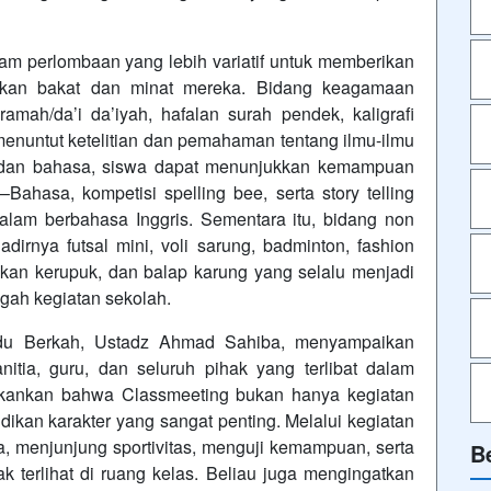
am perlombaan yang lebih variatif untuk memberikan
kan bakat dan minat mereka. Bidang keagamaan
amah/da’i da’iyah, hafalan surah pendek, kaligrafi
enuntut ketelitian dan pemahaman tentang ilmu-ilmu
 dan bahasa, siswa dapat menunjukkan kemampuan
–Bahasa, kompetisi spelling bee, serta story telling
dalam berbahasa Inggris. Sementara itu, bidang non
irnya futsal mini, voli sarung, badminton, fashion
kan kerupuk, dan balap karung yang selalu menjadi
ngah kegiatan sekolah.
du Berkah, Ustadz Ahmad Sahiba, menyampaikan
nitia, guru, dan seluruh pihak yang terlibat dalam
ekankan bahwa Classmeeting bukan hanya kegiatan
dikan karakter yang sangat penting. Melalui kegiatan
ma, menjunjung sportivitas, menguji kemampuan, serta
B
k terlihat di ruang kelas. Beliau juga mengingatkan