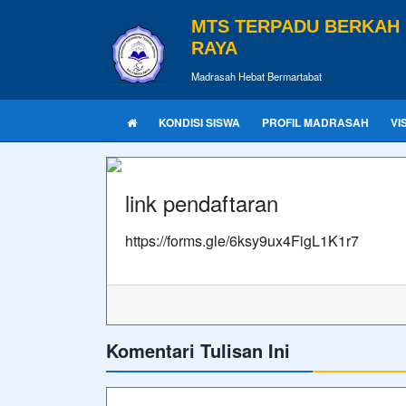
MTS TERPADU BERKAH
RAYA
Madrasah Hebat Bermartabat
KONDISI SISWA
PROFIL MADRASAH
VI
link pendaftaran
https://forms.gle/6ksy9ux4FigL1K1r7
Komentari Tulisan Ini