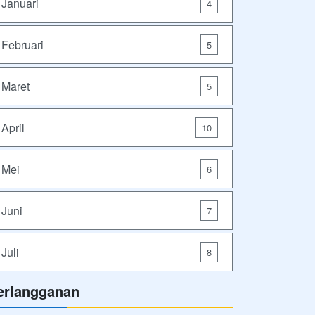
Januari
4
Februari
5
Maret
5
April
10
Mei
6
Juni
7
Juli
8
erlangganan