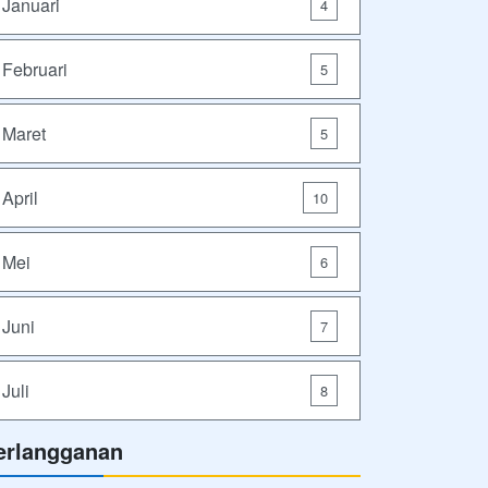
Januari
4
Februari
5
Maret
5
April
10
Mei
6
Juni
7
Juli
8
erlangganan