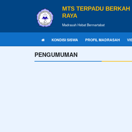
MTS TERPADU BERKAH
RAYA
Madrasah Hebat Bermartabat
KONDISI SISWA
PROFIL MADRASAH
VI
PENGUMUMAN