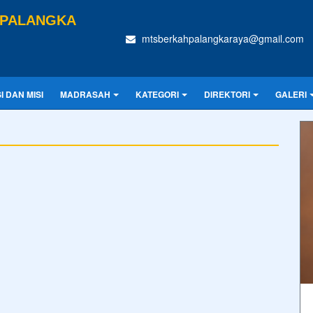
 PALANGKA
mtsberkahpalangkaraya@gmail.com
SI DAN MISI
MADRASAH
KATEGORI
DIREKTORI
GALERI