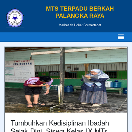
MTS TERPADU BERKAH
PALANGKA RAYA
Madrasah Hebat Bermartabat
Tumbuhkan Kedisiplinan Ibadah
Sejak Dini, Siswa Kelas IX MTs