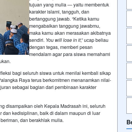
tujuan yang mulia — yaitu membentuk
karakter islami, tangguh, dan
bertanggung jawab. “Ketika kamu
mengabaikan tanggung jawabmu,
maka kamu akan merasakan akibatnya
sendiri.
You will lose in it
,” ucap beliau
dengan tegas, memberi pesan
mendalam agar para siswa memahami
kukan.
eksi bagi seluruh siswa untuk menilai kembali sikap
 Palangka Raya terus berkomitmen menanamkan nilai-
jujuran sebagai bagian dari pembinaan karakter
g disampaikan oleh Kepala Madrasah ini, seluruh
 dan kedisiplinan, baik di dalam maupun di luar
 beriman, dan berakhlak mulia.
B