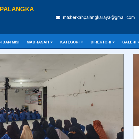
 PALANGKA
mtsberkahpalangkaraya@gmail.com
SI DAN MISI
MADRASAH
KATEGORI
DIREKTORI
GALERI