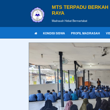
MTS TERPADU BERKAH
RAYA
Madrasah Hebat Bermartabat
KONDISI SISWA
PROFIL MADRASAH
VI