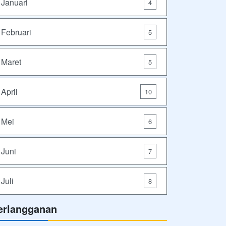
Januari
4
Februari
5
Maret
5
April
10
Mei
6
Juni
7
Juli
8
erlangganan